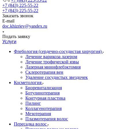
+7 (843) 225-55-22
+7 (843) 225-55-22
+7 (843) 225-55-22
Заказать звонок
E-mail
doc.khizriev@yandex.ru
Подать заявку
Услуги
Флебология (сердечно-сосудистая хирургия)
Лечение варикоза лазером
Лечение трофической язвы
Лазерная минифлебэктомия
Cклеротерапия вен
Удаление сосудистых звездочек
Косметология
Биоревитализация
Ботулинотерапия
Контурная пластика
Пилинг
Коллагенотерапия
Мезотерапия
Плазмотерапия волос
Пересадка волос