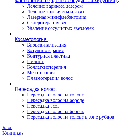
Флебология (сердечно-сосудистая хирургия)
Лечение варикоза лазером
Лечение трофической язвы
Лазерная минифлебэктомия
Cклеротерапия вен
Удаление сосудистых звездочек
Косметология
Биоревитализация
Ботулинотерапия
Контурная пластика
Пилинг
Коллагенотерапия
Мезотерапия
Плазмотерапия волос
Пересадка волос
Пересадка волос на голове
Пересадка волос на бороде
Пересадка усов
Пересадка волос на бровях
Пересадка волос на голове в зоне рубцов
Блог
Клиника